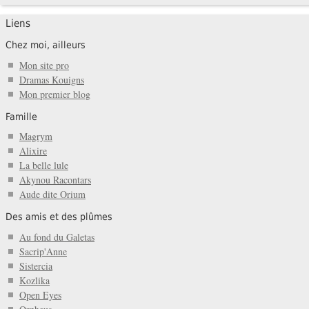
Liens
Chez moi, ailleurs
Mon site pro
Dramas Kouigns
Mon premier blog
Famille
Magrym
Alixire
La belle lule
Akynou Racontars
Aude dite Orium
Des amis et des plûmes
Au fond du Galetas
Sacrip'Anne
Sistercia
Kozlika
Open Eyes