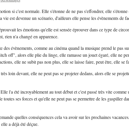
ion si c'est normale. Elle s'étonne de ne pas s'effondrer, elle s'étonne 
sa vie est devenue un scénario, d'ailleurs elle pense les évènements de f
éprouvait les émotions qu'elle est sensée éprouver dans ce type de circons
ant, rien n'a changé en apparence.
te des évènements, comme au cinéma quand la musique prend le pas sur le
itch off", alors elle plie du linge, elle ramasse un jouet égaré, elle ne p
ctions, elle ne subit pas non plus, elle se laisse faire, peut être, elle se 
très loin devant, elle ne peut pas se projeter dedans, alors elle se projette
t. Elle l'a été incroyablement au tout début et c'est passé très vite comm
 de toutes ses forces et qu'elle ne peut pas se permettre de les gaspiller da
 demande quelles conséquences cela va avoir sur les prochaines vacances
 elle a déjà été déçue.