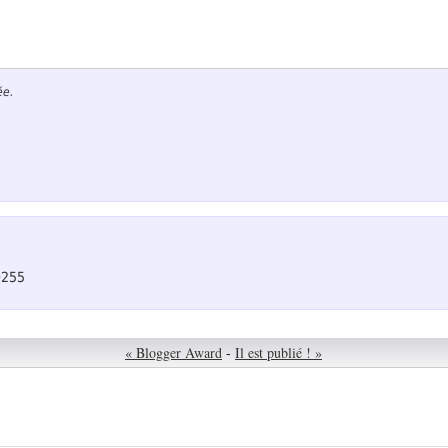
ée.
0255
« Blogger Award
-
Il est publié ! »