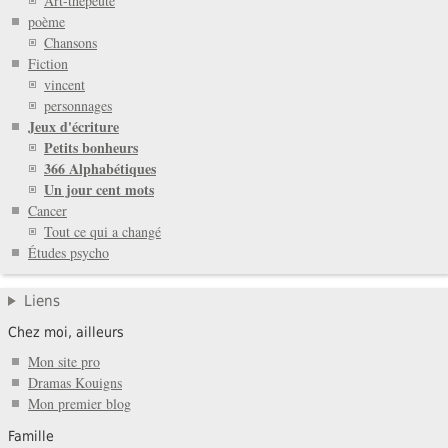
Art-thépeute
poème
Chansons
Fiction
vincent
personnages
Jeux d'écriture
Petits bonheurs
366 Alphabétiques
Un jour cent mots
Cancer
Tout ce qui a changé
Études psycho
Liens
Chez moi, ailleurs
Mon site pro
Dramas Kouigns
Mon premier blog
Famille