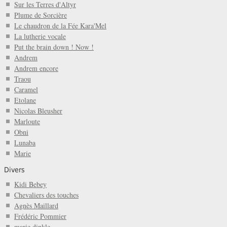
Sur les Terres d'Altyr
Plume de Sorcière
Le chaudron de la Fée Kara'Mel
La lutherie vocale
Put the brain down ! Now !
Andrem
Andrem encore
Traou
Caramel
Etolane
Nicolas Bleusher
Marloute
Obni
Lunaba
Marie
Divers
Kidi Bebey
Chevaliers des touches
Agnès Maillard
Frédéric Pommier
marie dinkle