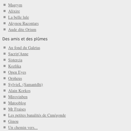
Magrym
Alixire
La belle lule
Akynou Racontars
Aude dite Orium
Des amis et des plûmes
Au fond du Galetas
Sacrip'Anne
Sistercia
Kozlika
Open Eyes
Orpheus
SylvieL (Samantdhi)
Alain Korkos
Mirovinben
Matooblog
Mr Fraises
Les petites banalités de Cunégonde
Ginou
Un chemin vers...