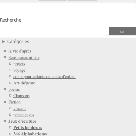
Recherche
Catégories
la vie d'après
Sans queue ni tête
projets
voyage
conte pour enfants ou conte d'enfant
Art-thépeute
poème
Chansons
Fiction
vincent
personnages
Jeux d'écriture
Petits bonheurs
366 Alphabétiques