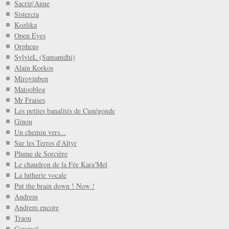
Sacrip'Anne
Sistercia
Kozlika
Open Eyes
Orpheus
SylvieL (Samantdhi)
Alain Korkos
Mirovinben
Matooblog
Mr Fraises
Les petites banalités de Cunégonde
Ginou
Un chemin vers...
Sur les Terres d'Altyr
Plume de Sorcière
Le chaudron de la Fée Kara'Mel
La lutherie vocale
Put the brain down ! Now !
Andrem
Andrem encore
Traou
Caramel