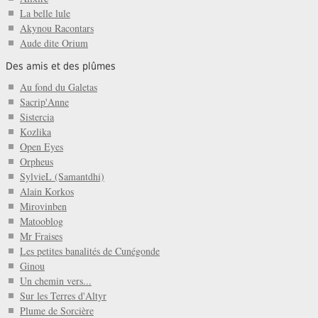
La belle lule
Akynou Racontars
Aude dite Orium
Des amis et des plûmes
Au fond du Galetas
Sacrip'Anne
Sistercia
Kozlika
Open Eyes
Orpheus
SylvieL (Samantdhi)
Alain Korkos
Mirovinben
Matooblog
Mr Fraises
Les petites banalités de Cunégonde
Ginou
Un chemin vers...
Sur les Terres d'Altyr
Plume de Sorcière