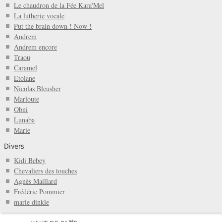
Le chaudron de la Fée Kara'Mel
La lutherie vocale
Put the brain down ! Now !
Andrem
Andrem encore
Traou
Caramel
Etolane
Nicolas Bleusher
Marloute
Obni
Lunaba
Marie
Divers
Kidi Bebey
Chevaliers des touches
Agnès Maillard
Frédéric Pommier
marie dinkle